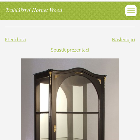
Truhlářství Hornet Wood
Předchozí
Následující
Spustit prezentaci