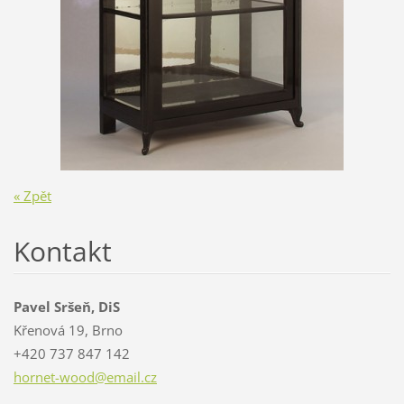
« Zpět
Kontakt
Pavel Sršeň, DiS
Křenová 19, Brno
+420 737 847 142
hornet-w
ood@emai
l.cz