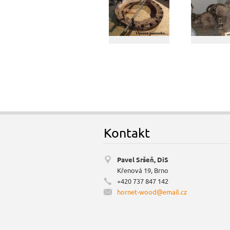
Kontakt
Pavel Sršeň, DiS
Křenová 19, Brno
+420 737 847 142
hornet-w
ood@emai
l.cz