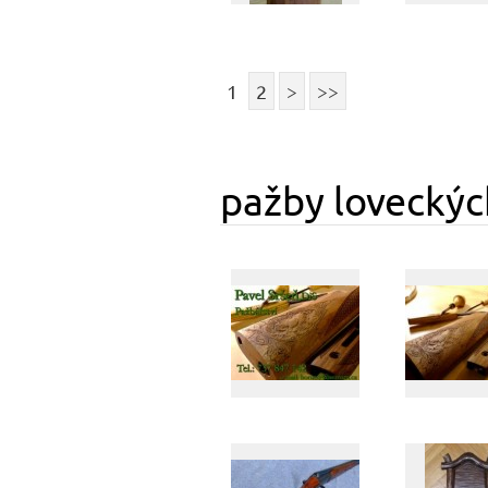
1
2
>
>>
pažby loveckýc