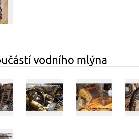
oučástí vodního mlýna