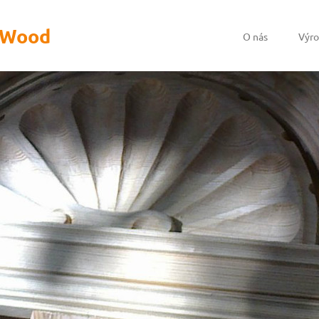
t Wood
O nás
Výr