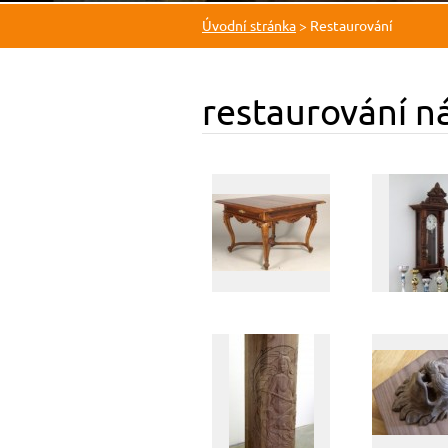
Úvodní stránka
>
Restaurování
restaurování n