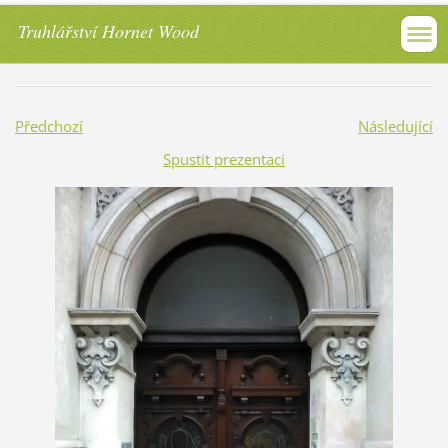
Truhlářství Hornet Wood
Předchozí
Následující
Spustit prezentaci