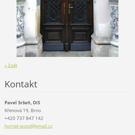
« Zpět
Kontakt
Pavel Sršeň, DiS
Křenová 19, Brno
+420 737 847 142
hornet-w
ood@emai
l.cz