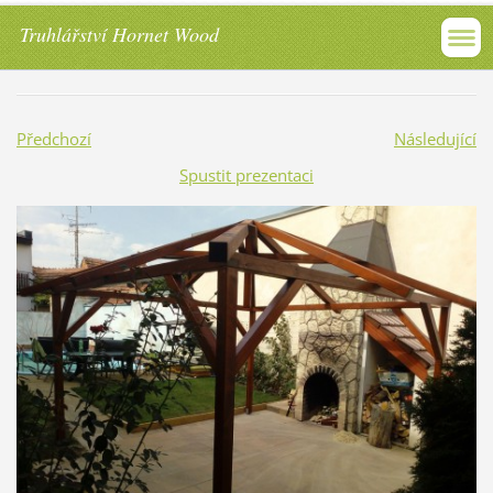
Truhlářství Hornet Wood
Předchozí
Následující
Spustit prezentaci