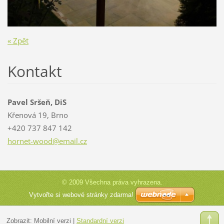
« Zpět
Kontakt
Pavel Sršeň, DiS
Křenová 19, Brno
+420 737 847 142
hornet-w
ood@emai
l.cz
© 2009 Všechna práva vyhrazena.
Vytvořte si webové stránky zdarma!
Zobrazit:
Mobilní verzi
|
Standardní verzi